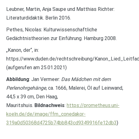
Leubner, Martin, Anja Saupe und Matthias Richter:
Literaturdidaktik. Berlin 2016.
Pethes, Nicolas: Kulturwissenschaftliche
Gedächtnistheorien zur Einführung. Hamburg 2008.
„Kanon, der“, in:
https://www.duden.de/rechtschreibung/Kanon_Lied_Leitf
(aufgerufen am 25.01.2021)
Abbildung
: Jan Vermeer:
Das Mädchen mit dem
Perlenohrgehänge
, ca. 1666, Malerei, Öl auf Leinwand,
44,5 x 39 cm, Den Haag,
Mauritshuis.
Bildnachweis
:
https://prometheus.uni-
koeln.de/de/image/ffm_conedakor-
319a0d50368d4725b74bb843cd9349916fe12db3
)