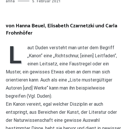
anna
5. Februar 2021
von Hanna Beuel,
Elisabeth Czarnetzki und Carla
Frohnhöfe
r
L
aut Duden versteht man unter dem Begriff
„Kanon“ eine „Richtschnur, [einen] Leitfaden“,
einen Leitsatz, eine Faustregel oder ein
Muster, ein gewisses Etwas eben an dem man sich
orientieren kann. Auch als eine „Liste mustergültiger
Autoren [und] Werke“ kann man ihn beispielweise
begreifen (Vgl. Duden).
Ein Kanon vereint, egal welcher Disziplin er auch
entspringt, aus Bereichen der Kunst, der Literatur oder
der Naturwissenschaft eine gewisse Auswahl
bestimmter Dinge, hebt sie hervor und dient in gewisser