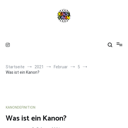
Zum
Inhalt
springen
Kunstkanon 2.0
Startseite
2021
Februar
5
Was ist ein Kanon?
KANONDEFINITION
Was ist ein Kanon?